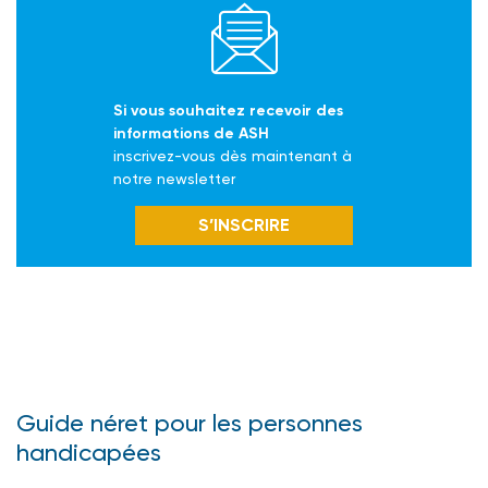
Si vous souhaitez recevoir des
informations de ASH
inscrivez-vous dès maintenant à
notre newsletter
S’INSCRIRE
Guide néret pour les personnes
handicapées