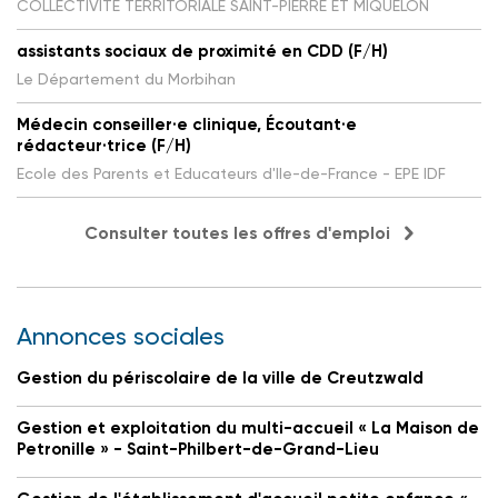
COLLECTIVITE TERRITORIALE SAINT-PIERRE ET MIQUELON
assistants sociaux de proximité en CDD (F/H)
Le Département du Morbihan
Médecin conseiller·e clinique, Écoutant·e
rédacteur·trice (F/H)
Ecole des Parents et Educateurs d'Ile-de-France - EPE IDF
Consulter toutes les offres d'emploi
Annonces sociales
Gestion du périscolaire de la ville de Creutzwald
Gestion et exploitation du multi-accueil « La Maison de
Petronille » - Saint-Philbert-de-Grand-Lieu