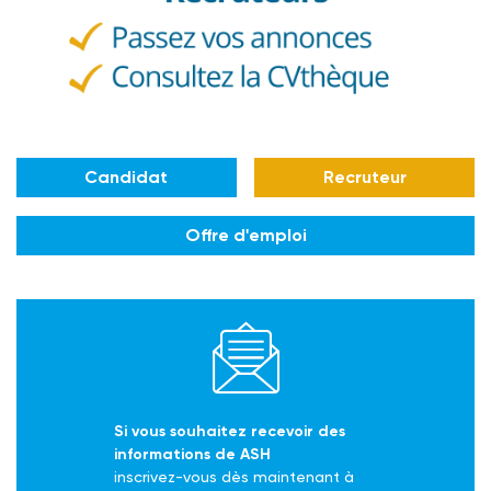
Candidat
Recruteur
Offre d'emploi
Si vous souhaitez recevoir des
informations de ASH
inscrivez-vous dès maintenant à