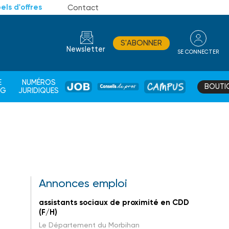
els d'offres
Contact
S'ABONNER
Newsletter
SE CONNECTER
CONSEIL
E
NUMÉROS
BOUTI
JOB
DE
CAMPUS
AG
JURIDIQUES
PROS
Annonces emploi
assistants sociaux de proximité en CDD
(F/H)
Le Département du Morbihan