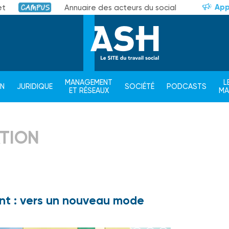
App
et
Annuaire des acteurs du social
Campus
MANAGEMENT
L
ON
JURIDIQUE
SOCIÉTÉ
PODCASTS
ET RÉSEAUX
M
ATION
nt : vers un nouveau mode