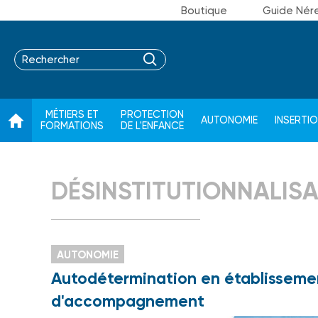
Boutique
Guide Nér
MÉTIERS ET
PROTECTION
AUTONOMIE
INSERTI
FORMATIONS
DE L'ENFANCE
DÉSINSTITUTIONNALIS
AUTONOMIE
Autodétermination en établisseme
d'accompagnement