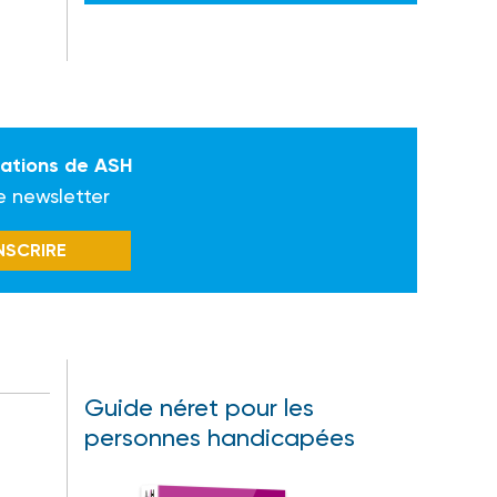
mations de ASH
e newsletter
INSCRIRE
Guide néret pour les
personnes handicapées