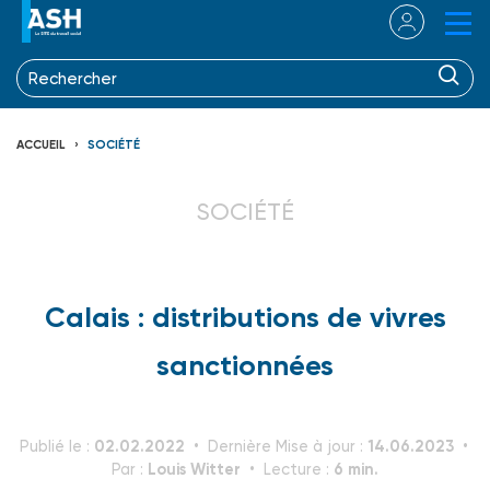
ACCUEIL
SOCIÉTÉ
SOCIÉTÉ
Calais : distributions de vivres
sanctionnées
02.02.2022
14.06.2023
Publié le :
Dernière Mise à jour :
Louis Witter
6 min.
Par :
Lecture :