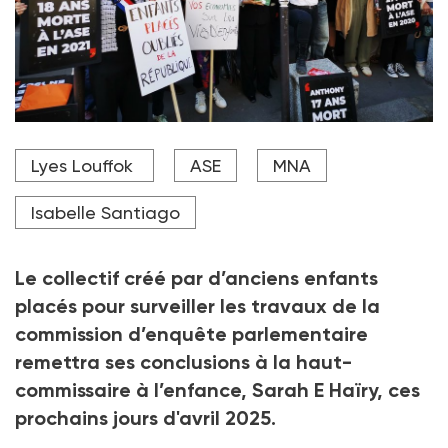
La députée Isabelle Santiago (au centre) a remis,
Lyes Louffok
ASE
MNA
juste après sa présentation, le rapport de la
commission d'enquête au comité de vigilance, et
notamment à Diodio Metro, à sa droite.
Isabelle Santiago
Crédit photo David Prochasson
Le collectif créé par d’anciens enfants
placés pour surveiller les travaux de la
commission d’enquête parlementaire
remettra ses conclusions à la haut-
commissaire à l’enfance, Sarah E
Haïry, ces
prochains jours d'avril 2025.