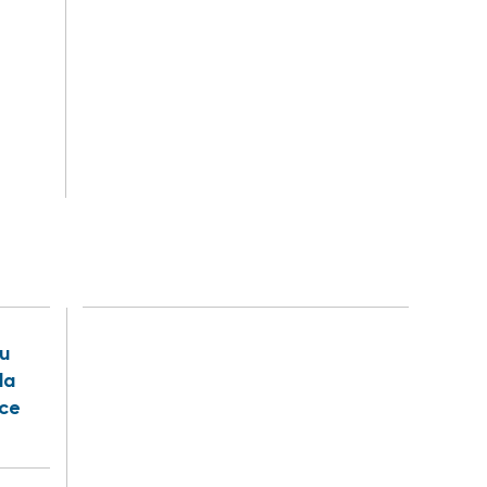
u
la
nce