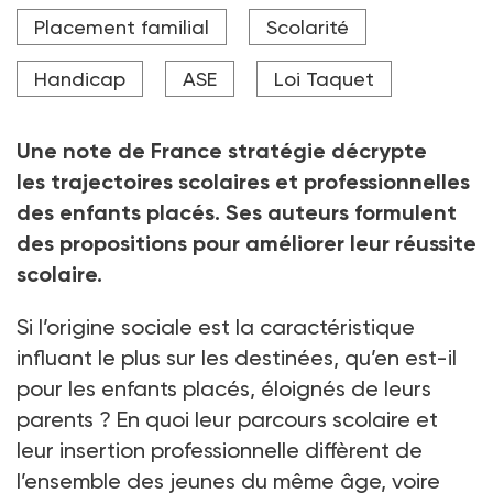
Selon France stratégie, par manque de formation et
Placement familial
Scolarité
de lien avec l'aide sociale à l'enfance, les enseignants
n'offrent pas le soutien nécessaire aux enfants
placés.
Handicap
ASE
Loi Taquet
Crédit photo Shisu_ka - stock.adobe.com
Une note de France stratégie décrypte
les trajectoires scolaires et professionnelles
des enfants placés. Ses auteurs formulent
des propositions pour améliorer leur réussite
scolaire.
Si l’origine sociale est la caractéristique
influant le plus sur les destinées, qu’en est-il
pour les enfants placés, éloignés de leurs
parents
? En quoi leur parcours scolaire et
leur insertion professionnelle diffèrent de
l’ensemble des jeunes du même âge, voire