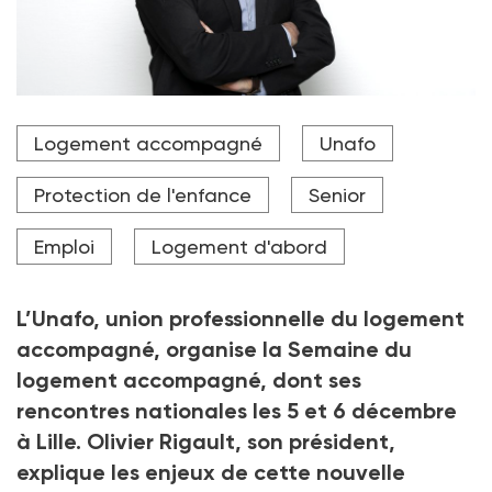
Olivier Rigault, président de l'Unafo : « On a rarement
Logement accompagné
Unafo
vu un panorama du logement aussi inquiétant. Tout
est à l’orange, voire au rouge. Des chaînes complètes
d’itinéraires résidentielles sont à l’arrêt, de
Protection de l'enfance
Senior
l’hébergement au logement accompagné. »
Emploi
Logement d'abord
Crédit photo ©JC FRAISSE
L’Unafo, union professionnelle du logement
accompagné
,
organise la Semaine du
logement accompagné, dont ses
rencontres nationales les 5 et 6
décembre
à Lille. Olivier Rigault, son président,
explique les enjeux de cette nouvelle