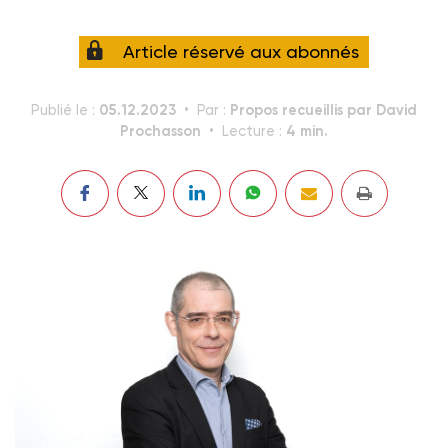
Article réservé aux abonnés
05.12.2023
Propos recueillis par David
Publié le :
Par :
Prochasson
4 min.
Lecture :