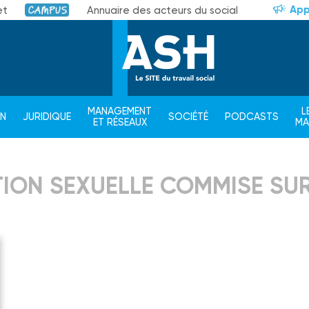
App
et
Annuaire des acteurs du social
Campus
MANAGEMENT
L
ON
JURIDIQUE
SOCIÉTÉ
PODCASTS
ET RÉSEAUX
M
CTION SEXUELLE COMMISE SU