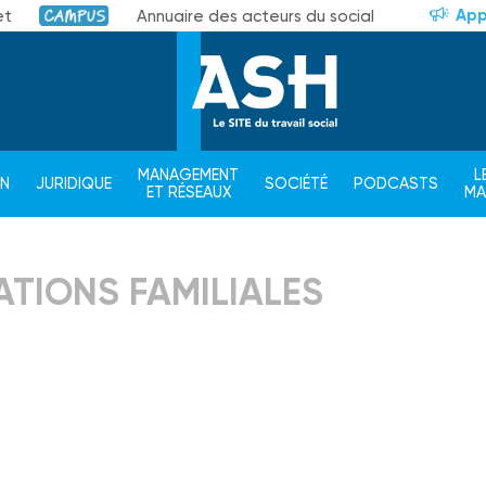
App
et
Annuaire des acteurs du social
Campus
MANAGEMENT
L
ON
JURIDIQUE
SOCIÉTÉ
PODCASTS
ET RÉSEAUX
M
ATIONS FAMILIALES