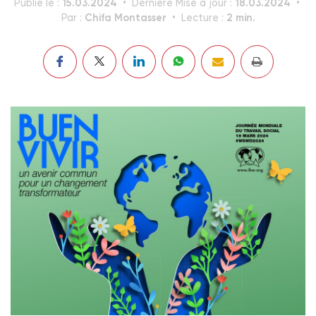
15.03.2024
18.03.2024
Publié le :
Dernière Mise à jour :
Chifa Montasser
2 min.
Par :
Lecture :