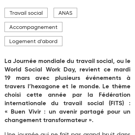
Affiche « Buen Vivir » pour la journée mondiale du
Travail social
ANAS
travail social © l'IFSW-International Federation of
Social Workers.
Accompagnement
Logement d'abord
La Journée mondiale du travail social, ou le
World Social Work Day, revient ce mardi
19
mars avec plusieurs événements à
travers l’hexagone et le monde. Le thème
choisi cette année par la Fédération
internationale du travail social (FITS)
:
«
Buen Vivir
: un avenir partagé pour un
changement transformateur
».
Une journée qui ne fait pas grand bruit dans