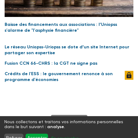
Baisse des financements aux associations : l’Uniopss
s'alarme de "l'asphyxie financière"
Le réseau Uniopss-Uriopss se dote d’un site Internet pour
partager son expertise
Fusion CCN 66-CHRS : la CGT ne signe pas
Crédits de l'ESS : le gouvernement renonce à son
programme d'économies
S'abonner
Nous collectons et traitons vos informations personnelles
dans le but suivant :
analyse
.
Twitter
Facebook
LinkedIn
Instagram
Refuser
Accepter