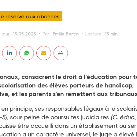
cle réservé aux abonnés
15.05.2025
Emilie Bertin
15 min.
 jour :
Par :
Lecture :
onaux, consacrent le droit à l’éducation pour 
scolarisation des élèves porteurs de handicap,
ive, et les parents s’en remettent aux tribunaux
, en principe, ses responsables légaux à le scolari
-5)
, sous peine de poursuites judiciaires
(C. éduc.,
uisse être accueilli dans un établissement ou ser
ucation a un caractère universel, le juge a élevé 