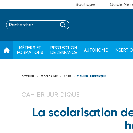
Boutique
Guide Nér
MÉTIERS ET
PROTECTION
AUTONOMIE
INSERTI
FORMATIONS
DE L'ENFANCE
ACCUEIL
MAGAZINE
3318
CAHIER JURIDIQUE
CAHIER JURIDIQUE
La scolarisation d
h