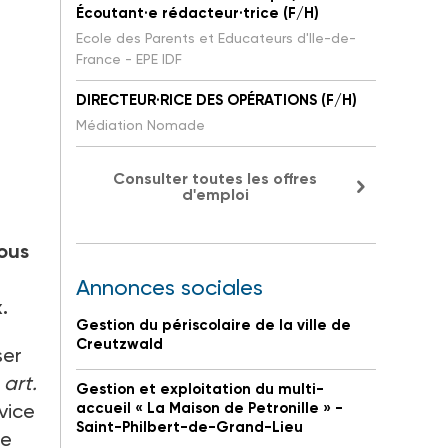
Écoutant·e rédacteur·trice (F/H)
Ecole des Parents et Educateurs d'Ile-de-
France - EPE IDF
DIRECTEUR·RICE DES OPÉRATIONS (F/H)
Médiation Nomade
Consulter toutes les offres
d'emploi
tous
Annonces sociales
.
Gestion du périscolaire de la ville de
Creutzwald
ser
 art.
Gestion et exploitation du multi-
vice
accueil « La Maison de Petronille » -
Saint-Philbert-de-Grand-Lieu
le