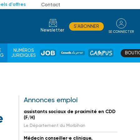
els d'offres
Contact
S'ABONNER
Newsletter
SE CONNECTER
CONSEIL
E
NUMÉROS
BOUTI
JOB
DE
CAMPUS
AG
JURIDIQUES
PROS
Annonces emploi
assistants sociaux de proximité en CDD
e
(F/H)
Le Département du Morbihan
Médecin conseiller·e clinique,