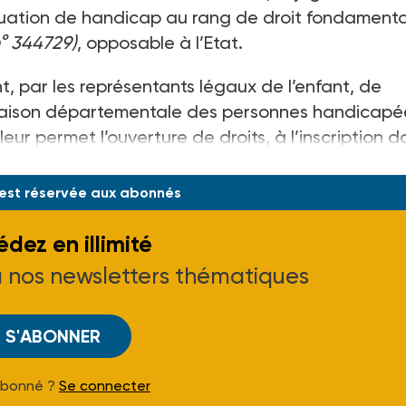
situation de handicap au rang de droit fondamenta
n° 344729)
, opposable à l’Etat.
t, par les représentants légaux de l’enfant, de
la maison départementale des personnes handicapé
leur permet l’ouverture de droits, à l’inscription d
 est réservée aux abonnés
dez en illimité
à nos newsletters thématiques
S'ABONNER
Abonné ?
Se connecter