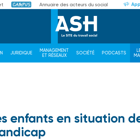
App
et
Annuaire des acteurs du social
Campus
MANAGEMENT
L
ON
JURIDIQUE
SOCIÉTÉ
PODCASTS
ET RÉSEAUX
M
es enfants en situation d
andicap