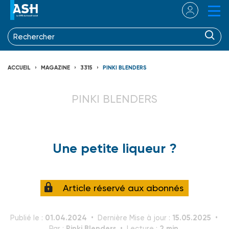
ACCUEIL
MAGAZINE
3315
PINKI BLENDERS
PINKI BLENDERS
Une petite liqueur ?
Article réservé aux abonnés
01.04.2024
15.05.2025
Publié le :
Dernière Mise à jour :
Pinki Blenders
2 min.
Par :
Lecture :