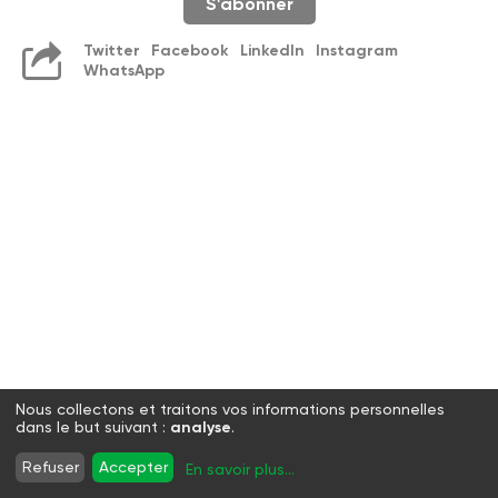
S'abonner
Twitter
Facebook
LinkedIn
Instagram
WhatsApp
Nous collectons et traitons vos informations personnelles
dans le but suivant :
analyse
.
Refuser
Accepter
En savoir plus
...