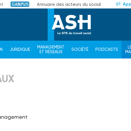
App
et
Annuaire des acteurs du social
Campus
MANAGEMENT
L
ON
JURIDIQUE
SOCIÉTÉ
PODCASTS
ET RÉSEAUX
M
AUX
 management