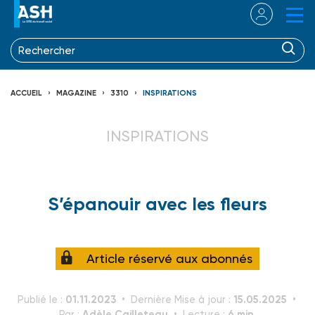
ACCUEIL
MAGAZINE
3310
INSPIRATIONS
INSPIRATIONS
S’épanouir avec les fleurs
Article réservé aux abonnés
01.11.2023
15.05.2025
Publié le :
Dernière Mise à jour :
Adèle Cailleteau
6 min.
Par :
Lecture :