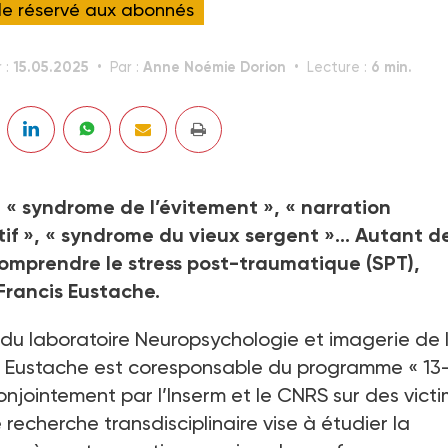
cle réservé aux abonnés
15.05.2025
Anne Noémie Dorion
6 min.
 :
Par :
Lecture :
 « syndrome de l’évitement », « narration
tif », « syndrome du vieux sergent »… Autant d
comprendre le stress post-traumatique (SPT),
Francis Eustache.
 du laboratoire Neuropsychologie et imagerie de 
s Eustache est coresponsable du programme « 13
jointement par l’Inserm et le CNRS sur des vict
recherche transdisciplinaire vise à étudier la