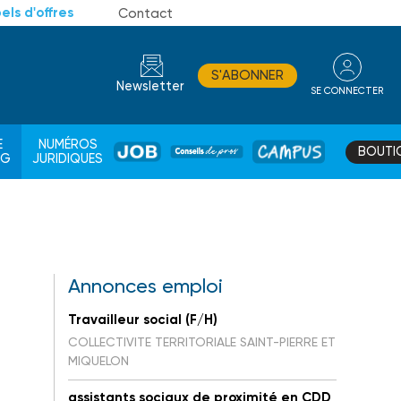
els d'offres
Contact
S'ABONNER
Newsletter
SE CONNECTER
CONSEIL
E
NUMÉROS
BOUTI
JOB
DE
CAMPUS
AG
JURIDIQUES
PROS
Annonces emploi
Travailleur social (F/H)
COLLECTIVITE TERRITORIALE SAINT-PIERRE ET
MIQUELON
assistants sociaux de proximité en CDD