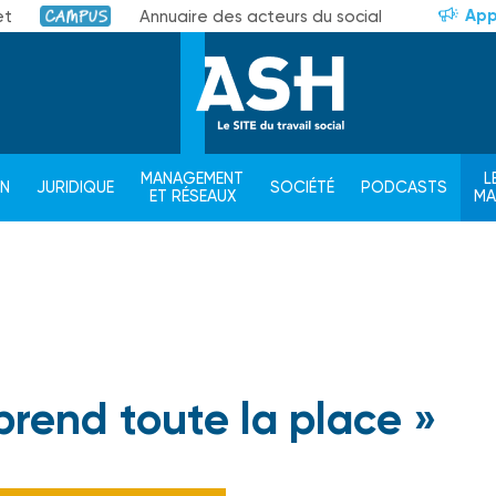
App
et
Annuaire des acteurs du social
Campus
MANAGEMENT
L
ON
JURIDIQUE
SOCIÉTÉ
PODCASTS
ET RÉSEAUX
M
prend toute la place »