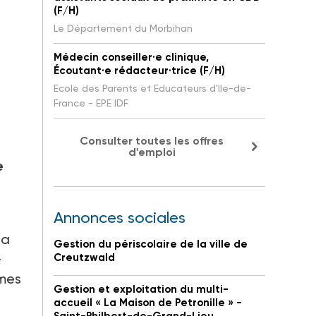
(F/H)
Le Département du Morbihan
Médecin conseiller·e clinique,
Écoutant·e rédacteur·trice (F/H)
Ecole des Parents et Educateurs d'Ile-de-
France - EPE IDF
Consulter toutes les offres
d'emploi
e
Annonces sociales
la
Gestion du périscolaire de la ville de
-
Creutzwald
imes
Gestion et exploitation du multi-
accueil « La Maison de Petronille » -