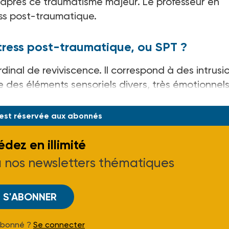
e après ce traumatisme majeur. Le professeur en
ess post-traumatique.
tress post-traumatique, ou SPT ?
inal de reviviscence. Il correspond à des intrusi
 des éléments sensoriels divers, très émotionnels
eurs, qui s’imposen
 est réservée aux abonnés
dez en illimité
à nos newsletters thématiques
S'ABONNER
Abonné ?
Se connecter