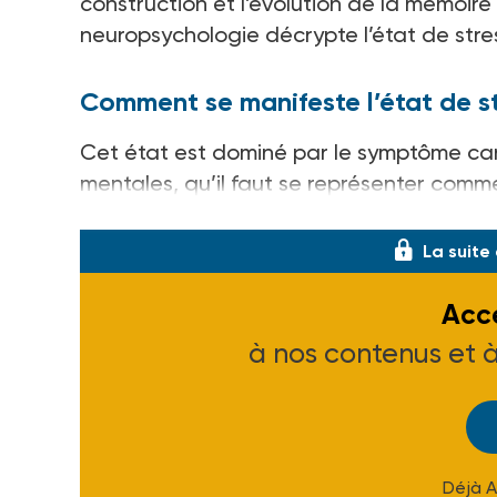
construction et l’évolution de la mémoir
neuropsychologie décrypte l’état de str
Comment se manifeste l’état de s
Cet état est dominé par le symptôme card
mentales, qu’il faut se représenter comme
des images mais aussi des bruits, des od
La suite
Accé
à nos contenus et 
Déjà 