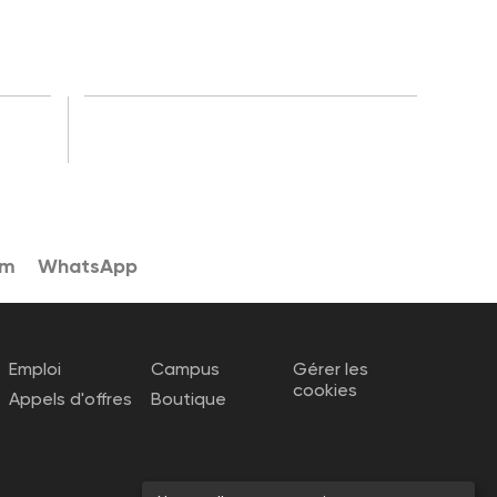
am
WhatsApp
Emploi
Campus
Gérer les
cookies
Appels d'offres
Boutique