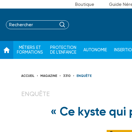
Boutique
Guide Nér
MÉTIERS ET
PROTECTION
AUTONOMIE
INSERTI
FORMATIONS
DE L'ENFANCE
ACCUEIL
MAGAZINE
3310
ENQUÊTE
ENQUÊTE
« Ce kyste qui 