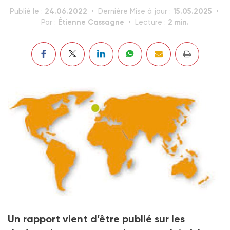
24.06.2022
15.05.2025
Publié le :
Dernière Mise à jour :
Étienne Cassagne
2 min.
Par :
Lecture :
Royaume-Uni : la protection de l’enfance dans la
Un rapport vient d’être publié sur les
tourmente