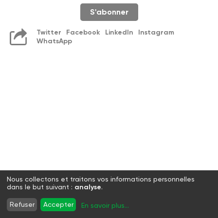
S'abonner
Twitter
Facebook
LinkedIn
Instagram
WhatsApp
Nous collectons et traitons vos informations personnelles
dans le but suivant :
analyse
.
Refuser
Accepter
En savoir plus
...