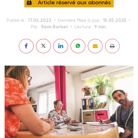
Article réservé aux abonnés
17.06.2022
15.05.2025
Publié le :
Dernière Mise à jour :
Rémi Barbet
9 min.
Par :
Lecture :