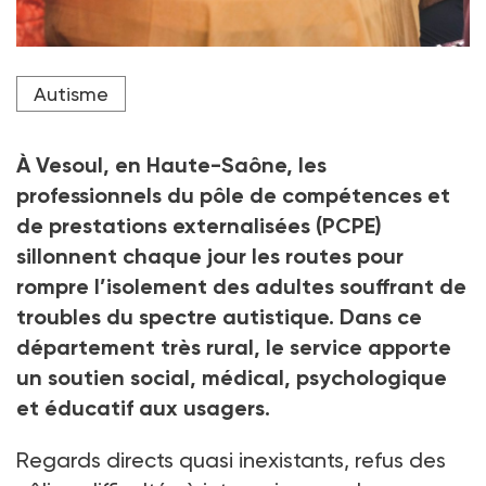
Virginie Decroix, infirmières (au centre), et Arnaud
Autisme
Pierron recontrent à son domicile Valérie Klein, dont
le fils est autiste non verbal
Crédit photo Abdesslam MIRDASS
À Vesoul, en Haute-Saône, les
professionnels du pôle de compétences et
de prestations externalisées (PCPE)
sillonnent chaque jour les routes pour
rompre l’isolement des adultes souffrant de
troubles du spectre autistique. Dans ce
département très rural, le service apporte
un soutien social, médical, psychologique
et éducatif aux usagers.
Regards directs quasi inexistants, refus des