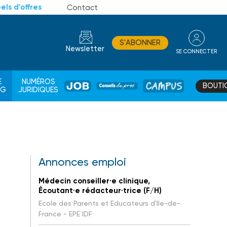
els d'offres
Contact
S'ABONNER
Newsletter
SE CONNECTER
CONSEIL
E
NUMÉROS
BOUTI
JOB
DE
CAMPUS
AG
JURIDIQUES
PROS
Annonces emploi
Médecin conseiller·e clinique,
Écoutant·e rédacteur·trice (F/H)
Ecole des Parents et Educateurs d'Ile-de-
France - EPE IDF