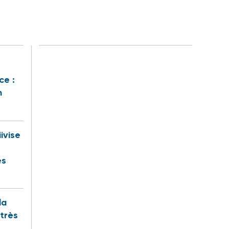
ce :
n
iivise
es
la
 très