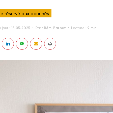
cle réservé aux abonnés
15.05.2025
Rémi Barbet
9 min.
 jour :
Par :
Lecture :