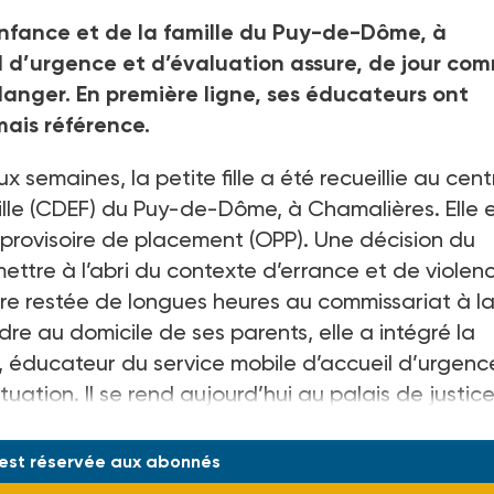
nfance et de la famille du Puy-de-Dôme, à
il d’urgence et d’évaluation assure, de jour co
 danger. En première ligne, ses éducateurs ont
mais référence.
eux semaines, la petite fille a été recueillie au cent
lle (CDEF) du Puy-de-Dôme, à Chamalières. Elle 
provisoire de placement (OPP). Une décision du
mettre à l’abri du contexte d’errance et de violen
 être restée de longues heures au commissariat à l
rdre au domicile de ses parents, elle a intégré la
 éducateur du service mobile d’accueil d’urgenc
uation. Il se rend aujourd’hui au palais de justic
 assistance éducat
 est réservée aux abonnés