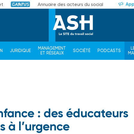
App
et
Annuaire des acteurs du social
Campus
MANAGEMENT
L
ON
JURIDIQUE
SOCIÉTÉ
PODCASTS
ET RÉSEAUX
M
enfance : des éducateurs
s à l’urgence