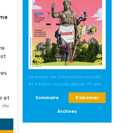
mme
re
est
ces
Le leader de l'information sociale
a
et médico-sociale depuis 70 ans
e et
Sommaire
S'abonner
e de
Archives