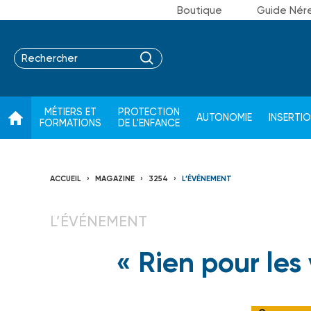
Boutique
Guide Nér
MÉTIERS ET
PROTECTION
AUTONOMIE
INSERTI
FORMATIONS
DE L'ENFANCE
ACCUEIL
MAGAZINE
3254
L’ÉVÉNEMENT
L’ÉVÉNEMENT
« Rien pour les 