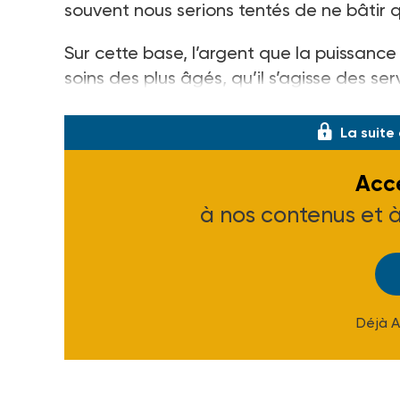
souvent nous serions tentés de ne bâtir 
Sur cette base, l’argent que la puissanc
soins des plus âgés, qu’il s’agisse des se
doit plus être considéré comme une
La suite
Accé
à nos contenus et 
Déjà 