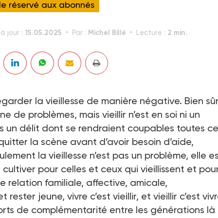
cle réservé aux abonnés
15.05.2025
Michel Billé
2 min.
à jour :
Par :
Lecture :
garder la vieillesse de manière négative. Bien sûr,
de problèmes, mais vieillir n’est en soi ni un
s un délit dont se rendraient coupables toutes ce
quitter la scène avant d’avoir besoin d’aide,
ent la vieillesse n’est pas un problème, elle e
ultiver pour celles et ceux qui vieillissent et pou
relation familiale, affective, amicale,
ester jeune, vivre c’est vieillir, et vieillir c’est vivr
ports de complémentarité entre les générations là