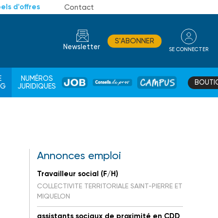
els d'offres
Contact
S'ABONNER
Newsletter
SE CONNECTER
CONSEIL
E
NUMÉROS
BOUTI
JOB
DE
CAMPUS
AG
JURIDIQUES
PROS
Annonces emploi
Travailleur social (F/H)
COLLECTIVITE TERRITORIALE SAINT-PIERRE ET
MIQUELON
assistants sociaux de proximité en CDD