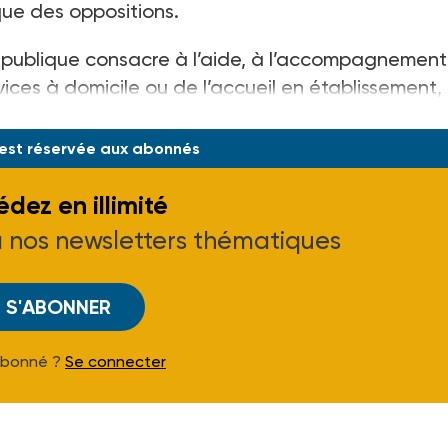
que des oppositions.
e publique consacre à l’aide, à l’accompagnement
rvices à domicile ou de l’accueil en établissement,
 est réservée aux abonnés
dez en illimité
à nos newsletters thématiques
S'ABONNER
Abonné ?
Se connecter