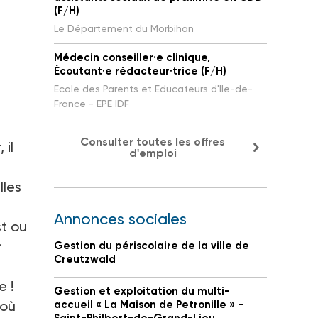
(F/H)
Le Département du Morbihan
Médecin conseiller·e clinique,
Écoutant·e rédacteur·trice (F/H)
Ecole des Parents et Educateurs d'Ile-de-
France - EPE IDF
Consulter toutes les offres
 il
d'emploi
lles
Annonces sociales
st ou
r
Gestion du périscolaire de la ville de
Creutzwald
e !
Gestion et exploitation du multi-
 où
accueil « La Maison de Petronille » -