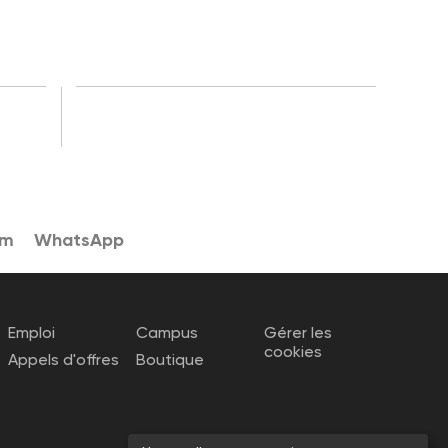
am
WhatsApp
Emploi
Campus
Gérer les
cookies
Appels d'offres
Boutique