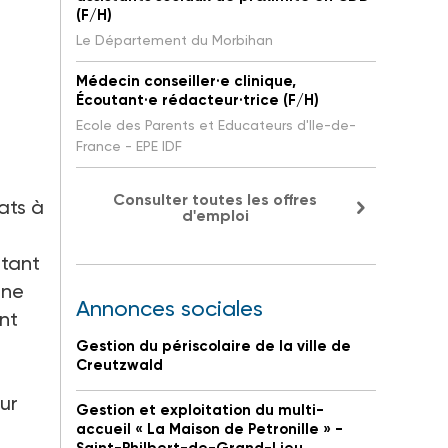
(F/H)
Le Département du Morbihan
Médecin conseiller·e clinique,
Écoutant·e rédacteur·trice (F/H)
Ecole des Parents et Educateurs d'Ile-de-
France - EPE IDF
Consulter toutes les offres
ats à
d'emploi
rtant
gne
Annonces sociales
ent
Gestion du périscolaire de la ville de
Creutzwald
ur
Gestion et exploitation du multi-
accueil « La Maison de Petronille » -