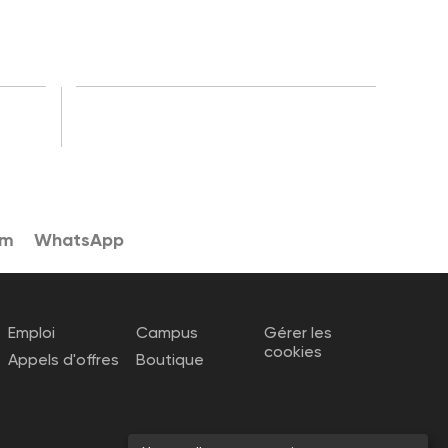
am
WhatsApp
Emploi
Campus
Gérer les
cookies
Appels d'offres
Boutique