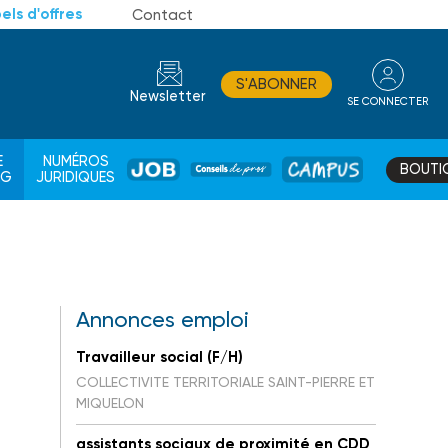
els d'offres
Contact
S'ABONNER
Newsletter
SE CONNECTER
CONSEIL
E
NUMÉROS
BOUTI
JOB
DE
CAMPUS
AG
JURIDIQUES
PROS
Annonces emploi
Travailleur social (F/H)
COLLECTIVITE TERRITORIALE SAINT-PIERRE ET
MIQUELON
assistants sociaux de proximité en CDD