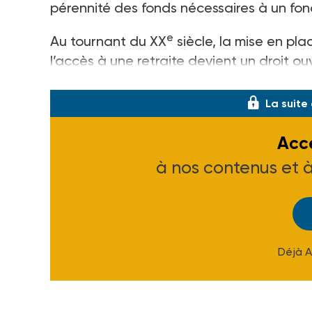
pérennité des fonds nécessaires à un fon
e
Au tournant du XX
siècle, la mise en pla
l’accès à une retraite devient un droit ou
premier temps, une loi de 1905 prévoit un
La suite
Accé
à nos contenus et 
Déjà 