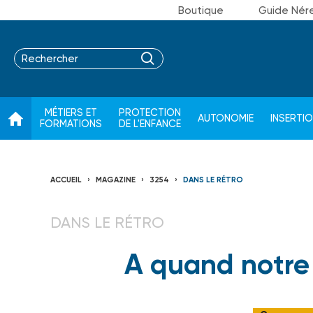
Boutique
Guide Nér
MÉTIERS ET
PROTECTION
AUTONOMIE
INSERTI
FORMATIONS
DE L'ENFANCE
ACCUEIL
MAGAZINE
3254
DANS LE RÉTRO
DANS LE RÉTRO
A quand notre 