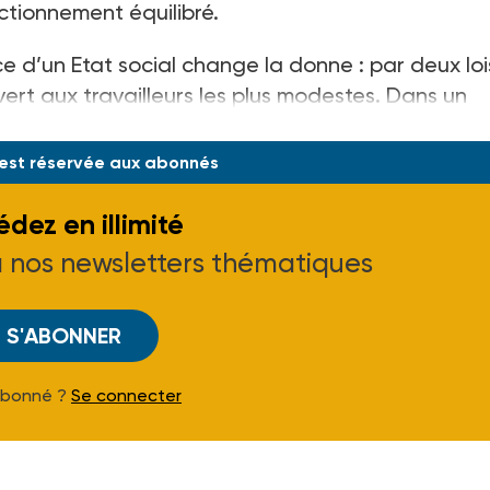
ctionnement équilibré.
ce d’un Etat social change la donne : par deux loi
vert aux travailleurs les plus modestes. Dans un
e assistance pour les «
 est réservée aux abonnés
dez en illimité
à nos newsletters thématiques
S'ABONNER
Abonné ?
Se connecter