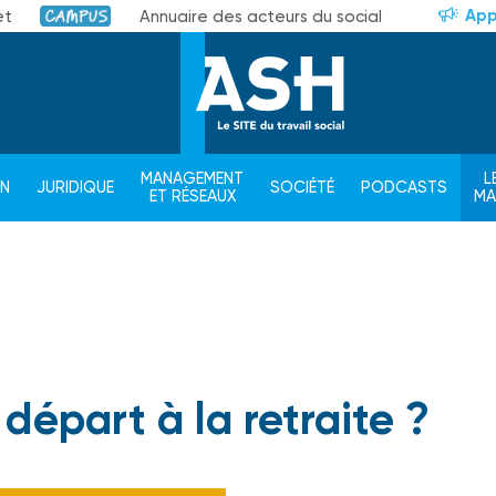
App
et
Annuaire des acteurs du social
Campus
MANAGEMENT
L
ON
JURIDIQUE
SOCIÉTÉ
PODCASTS
ET RÉSEAUX
M
départ à la retraite ?