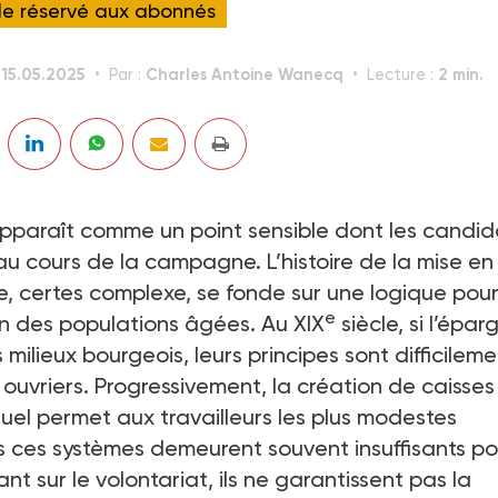
cle réservé aux abonnés
15.05.2025
Charles Antoine Wanecq
2 min.
:
Par :
Lecture :
apparaît comme un point sensible dont les candid
 au cours de la campagne. L’histoire de la mise en
e, certes complexe, se fonde sur une logique pou
e
ein des populations âgées. Au XIX
siècle, si l’épar
milieux bourgeois, leurs principes sont difficilem
ouvriers. Progressivement, la création de caisses
el permet aux travailleurs les plus modestes
is ces systèmes demeurent souvent insuffisants po
sant sur le volontariat, ils ne garantissent pas la