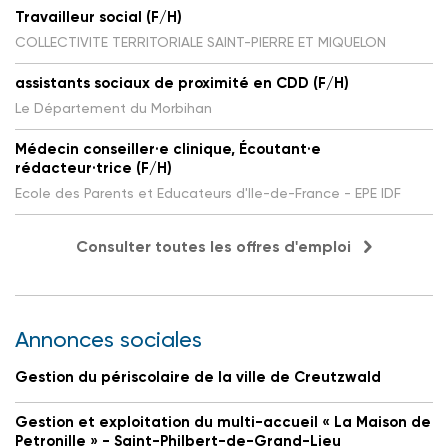
Travailleur social (F/H)
COLLECTIVITE TERRITORIALE SAINT-PIERRE ET MIQUELON
assistants sociaux de proximité en CDD (F/H)
Le Département du Morbihan
Médecin conseiller·e clinique, Écoutant·e
rédacteur·trice (F/H)
Ecole des Parents et Educateurs d'Ile-de-France - EPE IDF
Consulter toutes les offres d'emploi
Annonces sociales
Gestion du périscolaire de la ville de Creutzwald
Gestion et exploitation du multi-accueil « La Maison de
Petronille » - Saint-Philbert-de-Grand-Lieu