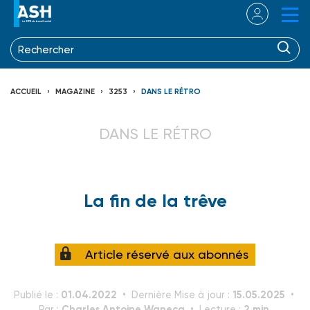
ACCUEIL
MAGAZINE
3253
DANS LE RÉTRO
DANS LE RÉTRO
La fin de la trêve
Article réservé aux abonnés
01.04.2022
15.05.2025
Publié le :
Dernière Mise à jour :
Charles Antoine Wanecq
2 min.
Par :
Lecture :