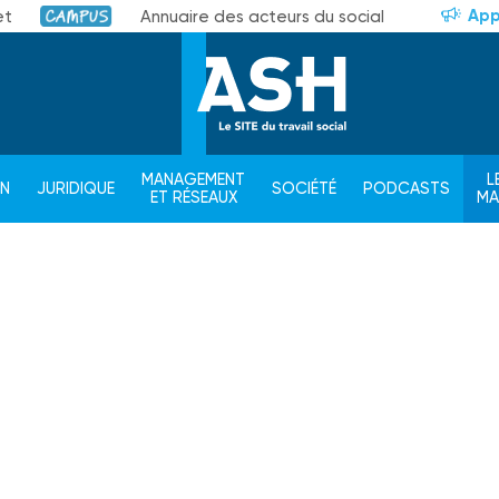
App
et
Annuaire des acteurs du social
Campus
MANAGEMENT
L
ON
JURIDIQUE
SOCIÉTÉ
PODCASTS
ET RÉSEAUX
M