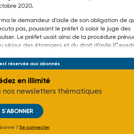
octobre 2020.
forma le demandeur d’asile de son obligation de qu
écuta pas, poussant le préfet à saisir le juge des
xpulser. Le préfet usait ainsi de la procédure prév
du séjour des étrangers et du droit d’asile (Cesed
ion en cas de manquement grave au règlement
 est réservée aux abonnés
dez en illimité
à nos newsletters thématiques
S'ABONNER
Abonné ?
Se connecter