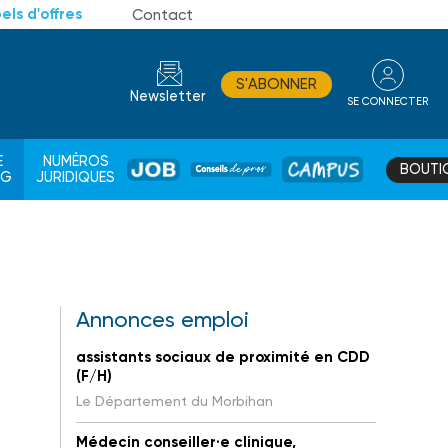
els d'offres
Contact
S'ABONNER
Newsletter
SE CONNECTER
CONSEIL
E
NUMÉROS
BOUTI
JOB
DE
CAMPUS
AG
JURIDIQUES
PROS
Annonces emploi
assistants sociaux de proximité en CDD
(F/H)
Le Département du Morbihan
Médecin conseiller·e clinique,