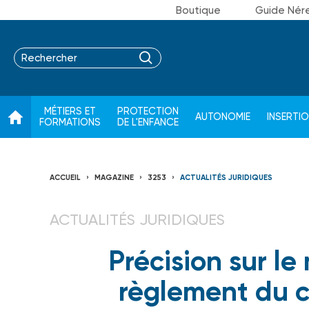
Boutique
Guide Nér
MÉTIERS ET
PROTECTION
AUTONOMIE
INSERTI
FORMATIONS
DE L'ENFANCE
ACCUEIL
MAGAZINE
3253
ACTUALITÉS JURIDIQUES
ACTUALITÉS JURIDIQUES
Précision sur 
règlement du 