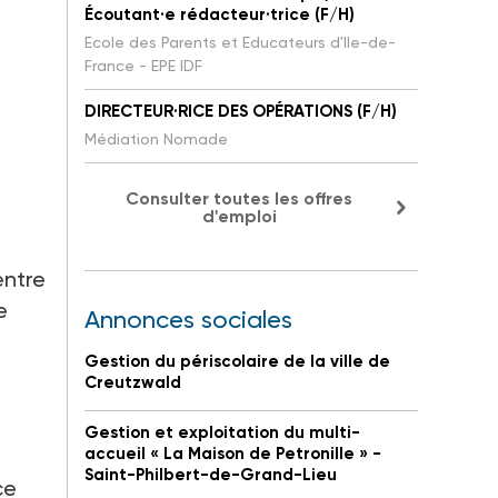
Écoutant·e rédacteur·trice (F/H)
Ecole des Parents et Educateurs d'Ile-de-
France - EPE IDF
DIRECTEUR·RICE DES OPÉRATIONS (F/H)
Médiation Nomade
Consulter toutes les offres
d'emploi
entre
e
Annonces sociales
Gestion du périscolaire de la ville de
Creutzwald
Gestion et exploitation du multi-
accueil « La Maison de Petronille » -
Saint-Philbert-de-Grand-Lieu
ce