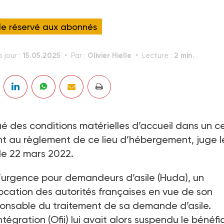
cle réservé aux abonnés
15.05.2025
Olivier Hielle
2 min.
 jour :
Par :
Lecture :
é des conditions matérielles d’accueil dans un c
au règlement de ce lieu d’hébergement, juge l
le 22 mars 2022.
’urgence pour demandeurs d’asile (Huda), un
vocation des autorités françaises en vue de son
ponsable du traitement de sa demande d’asile.
intégration (Ofii) lui avait alors suspendu le bénéfi