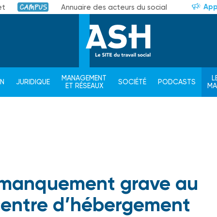
App
et
Annuaire des acteurs du social
Campus
MANAGEMENT
L
ON
JURIDIQUE
SOCIÉTÉ
PODCASTS
ET RÉSEAUX
M
le manquement grave au
centre d’hébergement