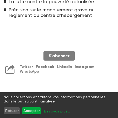
La lutte contre la pauvreté actualisée
Précision sur le manquement grave au
règlement du centre d’hébergement
S'abonner
Twitter
Facebook
LinkedIn
Instagram
WhatsApp
Nous collectons et traitons vos informations personnelles
dans le but suivant :
analyse
.
Refuser
Accepter
En savoir plus
...