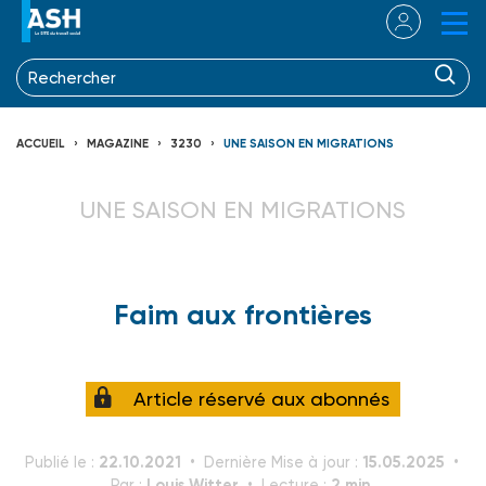
ACCUEIL
MAGAZINE
3230
UNE SAISON EN MIGRATIONS
UNE SAISON EN MIGRATIONS
Faim aux frontières
Article réservé aux abonnés
22.10.2021
15.05.2025
Publié le :
Dernière Mise à jour :
Louis Witter
2 min.
Par :
Lecture :