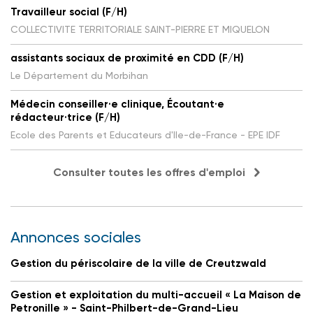
Travailleur social (F/H)
COLLECTIVITE TERRITORIALE SAINT-PIERRE ET MIQUELON
assistants sociaux de proximité en CDD (F/H)
Le Département du Morbihan
Médecin conseiller·e clinique, Écoutant·e
rédacteur·trice (F/H)
Ecole des Parents et Educateurs d'Ile-de-France - EPE IDF
Consulter toutes les offres d'emploi
Annonces sociales
Gestion du périscolaire de la ville de Creutzwald
Gestion et exploitation du multi-accueil « La Maison de
Petronille » - Saint-Philbert-de-Grand-Lieu