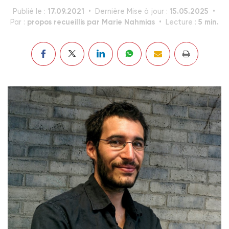
17.09.2021
15.05.2025
Publié le :
Dernière Mise à jour :
propos recueillis par Marie Nahmias
5 min.
Par :
Lecture :