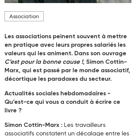
Chercheur associé au Laboratoire techniques,
Association
territoires et sociétés (Latts), Simon Cottin-Marx
publie C'est pour la bonne cause ! Les désillusions du
travail associatif (ed. de L'Atelier)
Les associations peinent souvent à mettre
Crédit photo DR
en pratique avec leurs propres salariés les
valeurs qui les animent. Dans son ouvrage
C’est pour la bonne cause !
, Simon Cottin-
Marx, qui est passé par le monde associatif,
décortique les paradoxes du secteur.
Actualités sociales hebdomadaires -
Qu’est-ce qui vous a conduit à écrire ce
livre ?
Simon Cottin-Marx :
Les travailleurs
associatifs constatent un décalage entre les