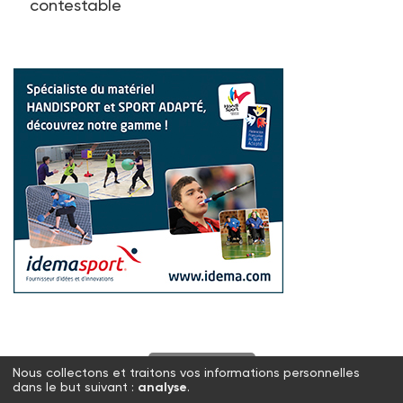
contestable
S'abonner
Nous collectons et traitons vos informations personnelles
dans le but suivant :
analyse
.