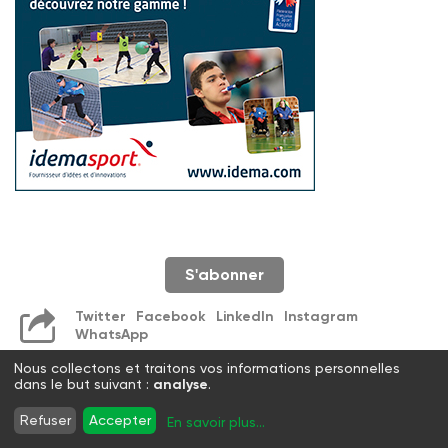
S'abonner
Twitter
Facebook
LinkedIn
Instagram
WhatsApp
Nous collectons et traitons vos informations personnelles
dans le but suivant :
analyse
.
Refuser
Accepter
En savoir plus
...