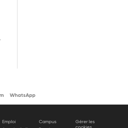
e
am
WhatsApp
Emploi
Campus
Gérer les
cookies