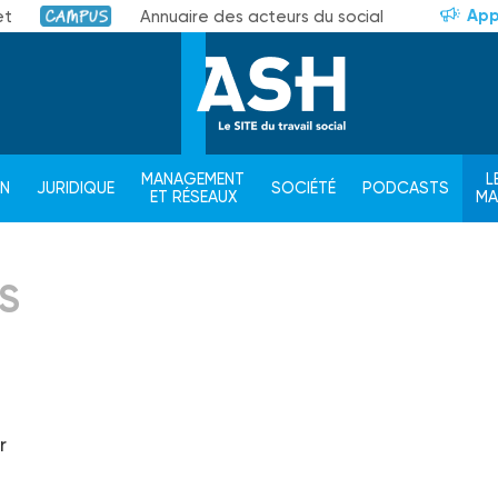
App
et
Annuaire des acteurs du social
Campus
MANAGEMENT
L
ON
JURIDIQUE
SOCIÉTÉ
PODCASTS
ET RÉSEAUX
M
S
r