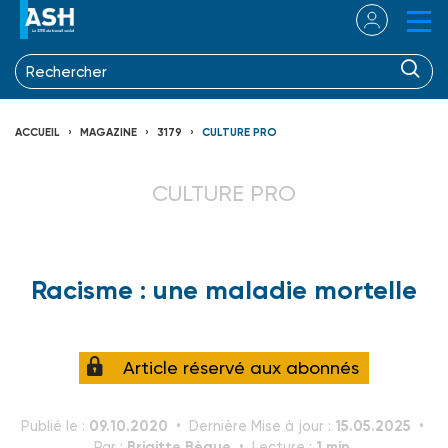
ACCUEIL
MAGAZINE
3179
CULTURE PRO
CULTURE PRO
Racisme : une maladie mortelle
Article réservé aux abonnés
09.10.2020
15.05.2025
Publié le :
Dernière Mise à jour :
Brigitte Bègue
1 min.
Par :
Lecture :