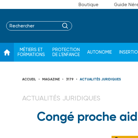
Boutique
Guide Nér
MÉTIERS ET
PROTECTION
AUTONOMIE
INSERTI
FORMATIONS
DE L'ENFANCE
ACCUEIL
MAGAZINE
3179
ACTUALITÉS JURIDIQUES
ACTUALITÉS JURIDIQUES
Congé proche aida