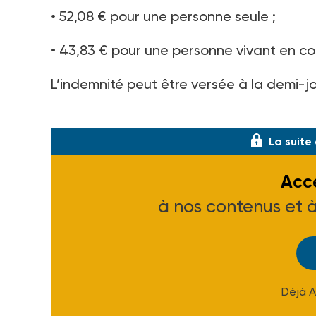
• 52,08 € pour une personne seule ;
• 43,83 € pour une personne vivant en co
L’indemnité peut être versée à la demi-j
er
Décret n° 2020-1208 du 1
octobre 2020,
La suite
Accé
à nos contenus et 
Déjà 