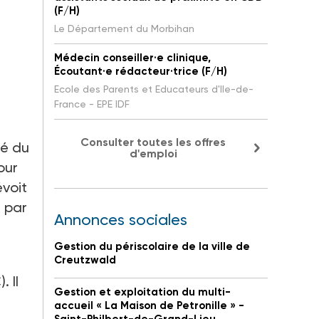
(F/H)
Le Département du Morbihan
Médecin conseiller·e clinique,
Écoutant·e rédacteur·trice (F/H)
Ecole des Parents et Educateurs d'Ile-de-
France - EPE IDF
Consulter toutes les offres
ré du
d'emploi
our
évoit
 par
Annonces sociales
Gestion du périscolaire de la ville de
Creutzwald
 Il
Gestion et exploitation du multi-
accueil « La Maison de Petronille » -