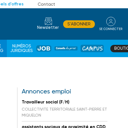
els d'offres
Contact
S'ABONNER
Newsletter
SE CONNECTER
CONSEIL
E
NUMÉROS
BOUTI
JOB
DE
CAMPUS
AG
JURIDIQUES
PROS
Annonces emploi
Travailleur social (F/H)
COLLECTIVITE TERRITORIALE SAINT-PIERRE ET
MIQUELON
assistants sociaux de proximité en CDD