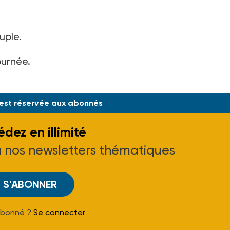
uple.
ournée.
 J.O. du 02-10-20.
 est réservée aux abonnés
dez en illimité
à nos newsletters thématiques
S'ABONNER
Abonné ?
Se connecter