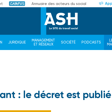
App
et
Annuaire des acteurs du social
Campus
MANAGEMENT
L
ON
JURIDIQUE
SOCIÉTÉ
PODCASTS
ET RÉSEAUX
M
nt : le décret est publié