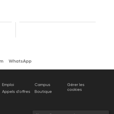
am
WhatsApp
Emploi
Campus
Gérer les
cookies
Appels d'offres
Boutique