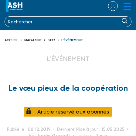
ACCUEIL
MAGAZINE
3137
L’ÉVÉNEMENT
L’ÉVÉNEMENT
Le vœu pieux de la coopération
Article réservé aux abonnés
06.12.2019
15.05.2025
Publié le :
Dernière Mise à jour :
Nadia Graradji
7 min.
Par :
Lecture :