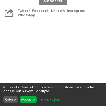
S'abonner
Twitter
Facebook
LinkedIn
Instagram
WhatsApp
Nous collectons et traitons vos informations personnelles
dans le but suivant :
analyse
.
Refuser
Accepter
En savoir plus
...