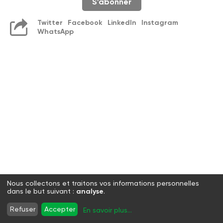
S'abonner
Twitter
Facebook
LinkedIn
Instagram
WhatsApp
Nous collectons et traitons vos informations personnelles
dans le but suivant :
analyse
.
Refuser
Accepter
En savoir plus
...