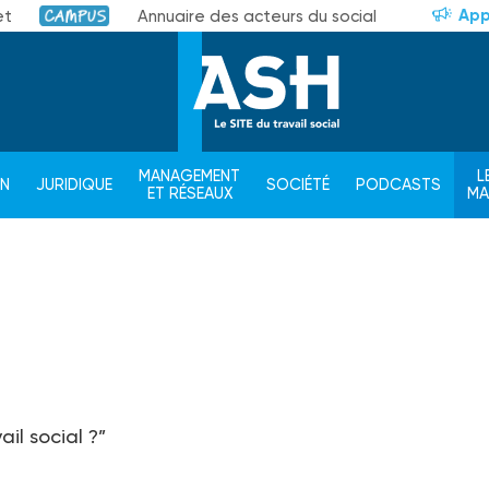
App
et
Annuaire des acteurs du social
Campus
MANAGEMENT
L
ON
JURIDIQUE
SOCIÉTÉ
PODCASTS
ET RÉSEAUX
M
il social ?”