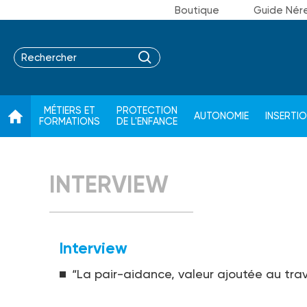
Boutique
Guide Nér
MÉTIERS ET
PROTECTION
AUTONOMIE
INSERTI
FORMATIONS
DE L'ENFANCE
INTERVIEW
Interview
“La pair-aidance, valeur ajoutée au trava