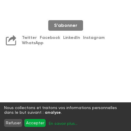
S'abonner
Twitter
Facebook
LinkedIn
Instagram
WhatsApp
Nous collectons et traitons vos informations personnelles
dans le but suivant :
analyse
.
Refuser
Accepter
En savoir plus
...