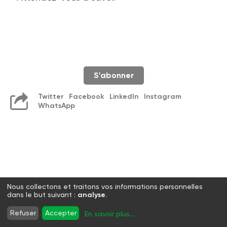
S'abonner
Twitter
Facebook
LinkedIn
Instagram
WhatsApp
Nous collectons et traitons vos informations personnelles
dans le but suivant :
analyse
.
Refuser
Accepter
En savoir plus
...