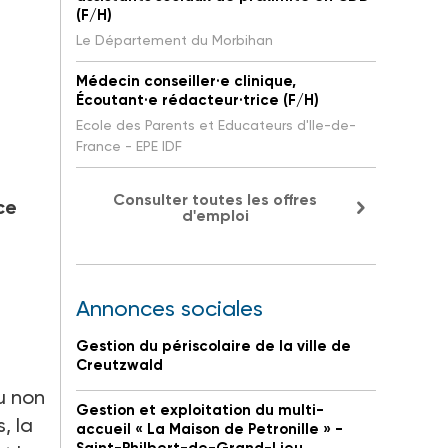
(F/H)
Le Département du Morbihan
Médecin conseiller·e clinique,
Écoutant·e rédacteur·trice (F/H)
Ecole des Parents et Educateurs d'Ile-de-
France - EPE IDF
Consulter toutes les offres
ce
d'emploi
Annonces sociales
Gestion du périscolaire de la ville de
Creutzwald
u non
Gestion et exploitation du multi-
, la
accueil « La Maison de Petronille » -