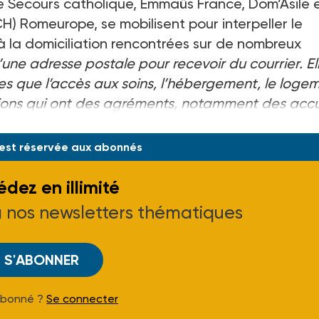
le Secours catholique, Emmaüs France, Dom’Asile e
H) Romeurope, se mobilisent pour interpeller le
 à la domiciliation rencontrées sur de nombreux
’une adresse postale pour recevoir du courrier. El
es que l’accès aux soins, l’hébergement, le loge
ions qui ont des agréments, notamment des accu
 est réservée aux abonnés
dez en illimité
à nos newsletters thématiques
S'ABONNER
Abonné ?
Se connecter