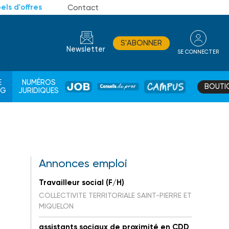
els d'offres
Contact
S'ABONNER
Newsletter
SE CONNECTER
CONSEIL
E
NUMÉROS
BOUTI
JOB
DE
CAMPUS
AG
JURIDIQUES
PROS
Annonces emploi
Travailleur social (F/H)
COLLECTIVITE TERRITORIALE SAINT-PIERRE ET
MIQUELON
assistants sociaux de proximité en CDD