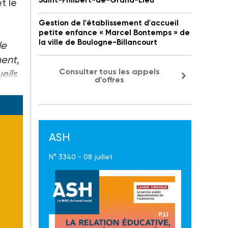
Saint-Philbert-de-Grand-Lieu
t le
Gestion de l'établissement d'accueil
petite enfance « Marcel Bontemps » de
la ville de Boulogne-Billancourt
le
ment,
Consulter tous les appels
eils
d'offres
ASH
N° 3340 - 08 juillet