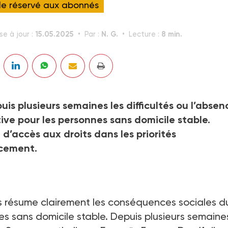
cle réservé aux abonnés
15.05.2025
N. G.
8 min.
se à jour :
Par :
Lecture :
uis plusieurs semaines les difficultés ou l’absen
ive pour les personnes sans domicile stable.
el d’accès aux droits dans les priorités
ncement.
ns résume clairement les conséquences sociales d
es sans domicile stable. Depuis plusieurs semaines