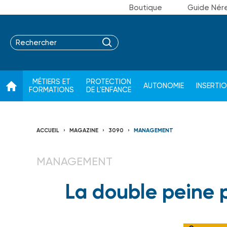
Boutique
Guide Nér
MÉTIERS ET
PROTECTION
AUTONOMIE
INSERTI
FORMATIONS
DE L'ENFANCE
ACCUEIL
MAGAZINE
3090
MANAGEMENT
MANAGEMENT
La double peine p