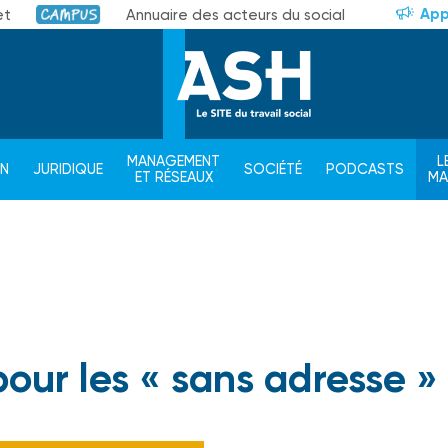
App
et
Annuaire des acteurs du social
Campus
MANAGEMENT
L
ON
JURIDIQUE
SOCIÉTÉ
PODCASTS
ET RÉSEAUX
M
our les « sans adresse »