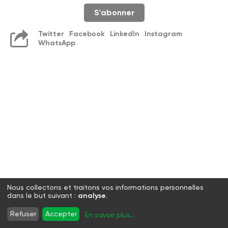
S'abonner
Twitter
Facebook
LinkedIn
Instagram
WhatsApp
Nous collectons et traitons vos informations personnelles
dans le but suivant :
analyse
.
Refuser
Accepter
En savoir plus
...