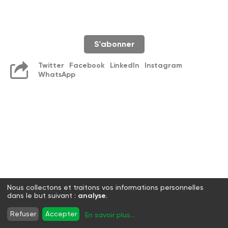
S'abonner
Twitter
Facebook
LinkedIn
Instagram
WhatsApp
Nous collectons et traitons vos informations personnelles
dans le but suivant :
analyse
.
Refuser
Accepter
En savoir plus
...