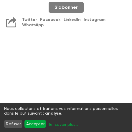
S'abonner
Twitter
Facebook
LinkedIn
Instagram
WhatsApp
Nous collectons et traitons vos informations personnelles
dans le but suivant :
analyse
.
Refuser
Accepter
En savoir plus
...