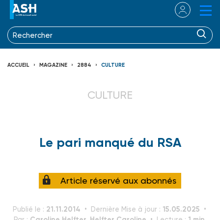
ACCUEIL
MAGAZINE
2884
CULTURE
CULTURE
Le pari manqué du RSA
Article réservé aux abonnés
21.11.2014
15.05.2025
Publié le :
Dernière Mise à jour :
Caroline Helfter, Helfter Caroline
1 min.
Par :
Lecture :