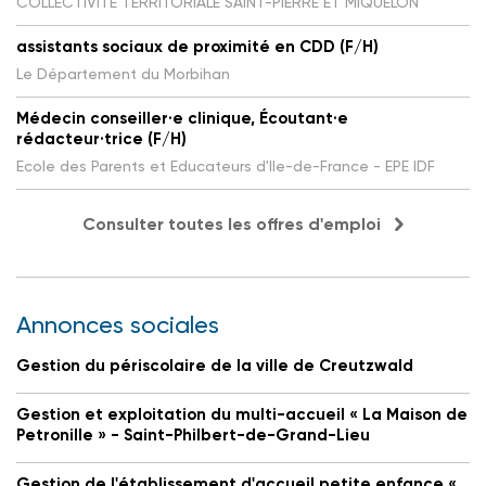
COLLECTIVITE TERRITORIALE SAINT-PIERRE ET MIQUELON
assistants sociaux de proximité en CDD (F/H)
Le Département du Morbihan
Médecin conseiller·e clinique, Écoutant·e
rédacteur·trice (F/H)
Ecole des Parents et Educateurs d'Ile-de-France - EPE IDF
Consulter toutes les offres d'emploi
Annonces sociales
Gestion du périscolaire de la ville de Creutzwald
Gestion et exploitation du multi-accueil « La Maison de
Petronille » - Saint-Philbert-de-Grand-Lieu
Gestion de l'établissement d'accueil petite enfance «