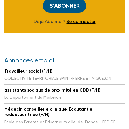
S'ABONNER
Déjà Abonné ?
Se connecter
Annonces emploi
Travailleur social (F/H)
COLLECTIVITE TERRITORIALE SAINT-PIERRE ET MIQUELON
assistants sociaux de proximité en CDD (F/H)
Le Département du Morbihan
Médecin conseiller·e clinique, Écoutant·e
rédacteur·trice (F/H)
Ecole des Parents et Educateurs d'Ile-de-France - EPE IDF