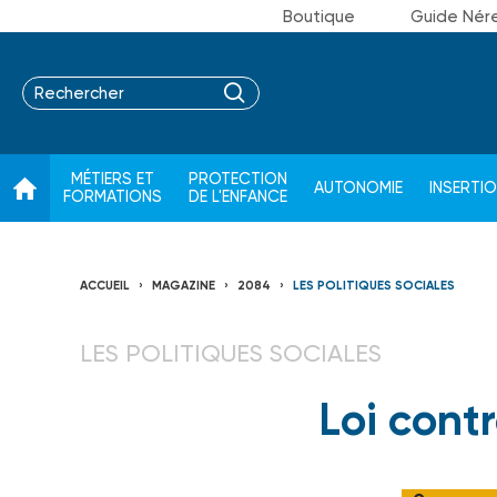
Boutique
Guide Nér
MÉTIERS ET
PROTECTION
AUTONOMIE
INSERTI
FORMATIONS
DE L'ENFANCE
ACCUEIL
MAGAZINE
2084
LES POLITIQUES SOCIALES
LES POLITIQUES SOCIALES
Loi contr