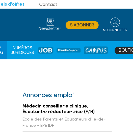
els d'offres
Contact
S'ABONNER
Newsletter
SE CONNECTER
CONSEIL
E
NUMÉROS
BOUTI
JOB
DE
CAMPUS
AG
JURIDIQUES
PROS
Annonces emploi
Médecin conseiller·e clinique,
Écoutant·e rédacteur·trice (F/H)
Ecole des Parents et Educateurs d'Ile-de-
France - EPE IDF