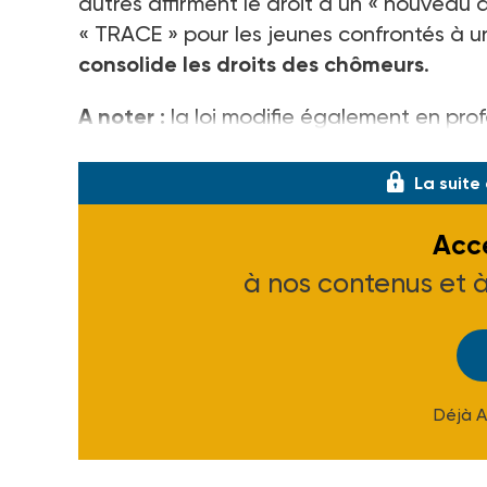
autres affirment le droit à un « nouveau d
« TRACE » pour les jeunes confrontés à u
consolide les droits des chômeurs
.
A noter :
la loi modifie également en prof
l'insertion par l'activité économique
. C
La suite
Accé
à nos contenus et 
Déjà 