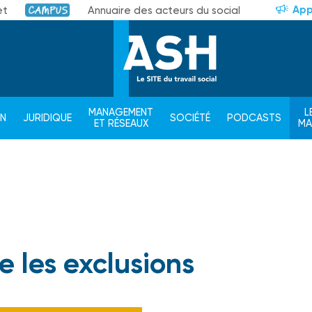
App
et
Annuaire des acteurs du social
Campus
MANAGEMENT
L
ON
JURIDIQUE
SOCIÉTÉ
PODCASTS
ET RÉSEAUX
M
e les exclusions