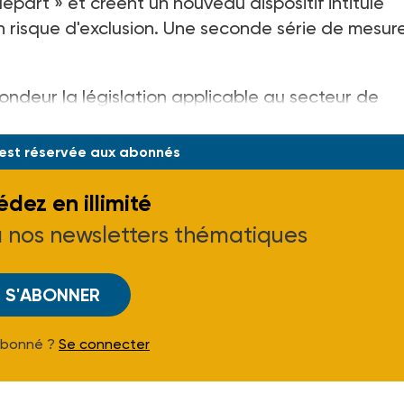
épart » et créent un nouveau dispositif intitulé
n risque d'exclusion. Une seconde série de mesur
ondeur la législation applicable au secteur de
ette réforme se
 est réservée aux abonnés
dez en illimité
à nos newsletters thématiques
S'ABONNER
Abonné ?
Se connecter