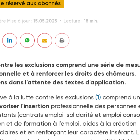
cle réservé aux abonnés
15.05.2025
18 min.
ère Mise à jour :
Lecture :
 contre les exclusions comprend une série de mes
ionnelle et à renforcer les droits des chômeurs.
ns dans l'attente des textes d'application.
tive à la lutte contre les exclusions
(1)
comprend u
voriser l'insertion
professionnelle des personnes 
xistants (contrats emploi-solidarité et emploi conso
on et de formation à l'emploi, aides à la création
iciaires et en renforçant leur caractère insérant. 