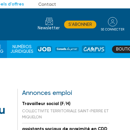
els d'offres
Contact
S'ABONNER
Newsletter
SE CONNECTER
CONSEIL
E
NUMÉROS
BOUTI
JOB
DE
CAMPUS
AG
JURIDIQUES
PROS
Annonces emploi
Travailleur social (F/H)
u
COLLECTIVITE TERRITORIALE SAINT-PIERRE ET
MIQUELON
assistants sociaux de proximité en CDD