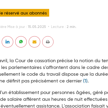
cle réservé aux abonnés
15.05.2025
2 min.
ière Mise à jour :
Lecture :
vril, la Cour de cassation précise la notion du t
le les parlementaires s'affrontent dans le cadre de
uellement le code du travail dispose que la duré
is ne définit pas précisément ce dernier
(1)
.
 d'un établissement pour personnes âgées, géré p
e salaire afférent aux heures de nuit effectuées
ir éventuellement assistance. L'association faisait v