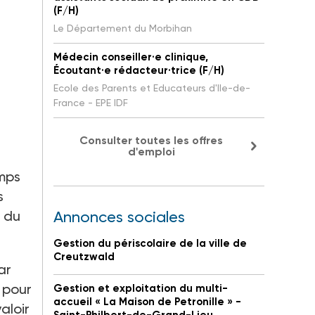
(F/H)
Le Département du Morbihan
Médecin conseiller·e clinique,
Écoutant·e rédacteur·trice (F/H)
Ecole des Parents et Educateurs d'Ile-de-
France - EPE IDF
Consulter toutes les offres
d'emploi
emps
s
e du
Annonces sociales
Gestion du périscolaire de la ville de
Creutzwald
ar
 pour
Gestion et exploitation du multi-
accueil « La Maison de Petronille » -
aloir