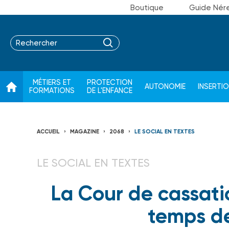
Boutique
Guide Nér
MÉTIERS ET
PROTECTION
AUTONOMIE
INSERTI
FORMATIONS
DE L'ENFANCE
ACCUEIL
MAGAZINE
2068
LE SOCIAL EN TEXTES
LE SOCIAL EN TEXTES
La Cour de cassatio
temps de 