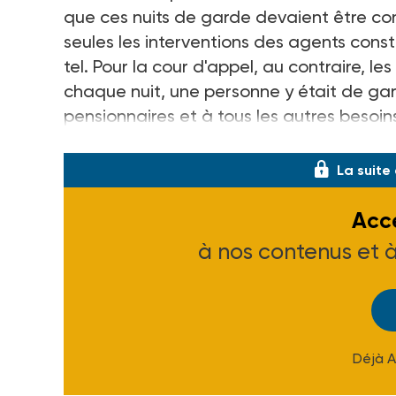
que ces nuits de garde devaient être co
seules les interventions des agents cons
tel. Pour la cour d'appel, au contraire, l
chaque nuit, une personne y était de ga
pensionnaires et à tous les autres besoin
qu'épisodiquement
». Et aucun médecin n
La suite
Accé
à nos contenus et 
Déjà 