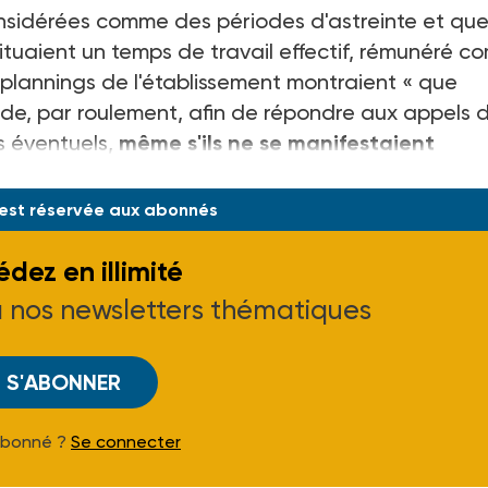
nsidérées comme des périodes d'astreinte et qu
tituaient un temps de travail effectif, rémunéré 
es plannings de l'établissement montraient « que
rde, par roulement, afin de répondre aux appels 
s éventuels,
même s'ils ne se manifestaient
i infirmière ne res
 est réservée aux abonnés
dez en illimité
à nos newsletters thématiques
S'ABONNER
Abonné ?
Se connecter