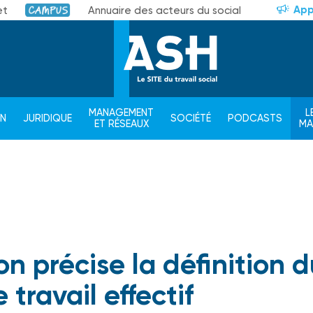
App
et
Annuaire des acteurs du social
Campus
MANAGEMENT
L
ON
JURIDIQUE
SOCIÉTÉ
PODCASTS
ET RÉSEAUX
M
n précise la définition d
travail effectif