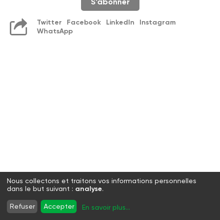
S'abonner
Twitter
Facebook
LinkedIn
Instagram
WhatsApp
Nous collectons et traitons vos informations personnelles
dans le but suivant :
analyse
.
Refuser
Accepter
En savoir plus
...